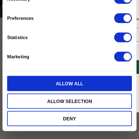
Selection
Lavendel
Prenumerera på vårt nyhetsbrev
Preferences
Få 10% rabatt på ditt första köp på nätet och ta del av erbjudanden året o
Statistics
Jag samtycker till Tehuset Javas villkor.
Läs mer
Marketing
REGISTRERA
* Rabatten gäller endast online på Tehusetjava.se. Rabatten fungerar endast på
Köp 2 för 139:-
ALLOW ALL
ordinarie priser och kan ej kombineras med andra erbjudanden.
Le Chatelard Linen Lavander
Gåsäggstvål Lavendel
Doftpåse 50g
En mjuk, peelande fast tvål från Terra
ALLOW SELECTION
Midi med lavendelblommor.
Vacker doftpåse i linne med
lavendelblommor plockade i Pronence.
DENY
129
79
KR
KR