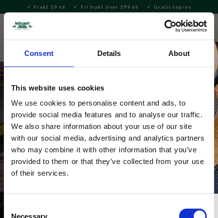
Frakt 39
Fri frakt över 399
Gratis teprov
KR
KR
Meny
FAVORITE
KUNDV
close
Consent
Details
About
This website uses cookies
We use cookies to personalise content and ads, to
provide social media features and to analyse our traffic.
We also share information about your use of our site
with our social media, advertising and analytics partners
Lavendel
who may combine it with other information that you’ve
provided to them or that they’ve collected from your use
of their services.
Consent
Necessary