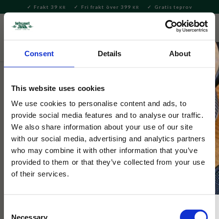
Frakt 39
Fri frakt över 399
Gratis teprov
KR
KR
Meny
FAVORITE
KUNDV
close
Consent
Details
About
Te
Tepåsar
Tepåsar örtte och rooibos
This website uses cookies
Tehuset Java
Rooibos Lundablandning tepåsar
We use cookies to personalise content and ads, to
provide social media features and to analyse our traffic.
folie 16 st
We also share information about your use of our site
with our social media, advertising and analytics partners
1 Betyg
who may combine it with other information that you’ve
Vår alldeles egen signaturblandning med teinfritt Rooibos som
provided to them or that they’ve collected from your use
bas! Njut av Lundablandning både morgon, middag och kväll i
of their services.
smidiga tepåsar!
Consent
Necessary