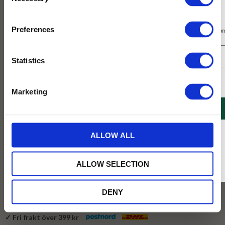
Selection
Prenumerera på vårt nyhetsbrev
Preferences
Få 10% rabatt på ditt första köp på nätet och ta del av erbjudanden året o
Statistics
Jag samtycker till Tehuset Javas villkor.
Läs mer
Marketing
REGISTRERA
* Rabatten gäller endast online på Tehusetjava.se. Rabatten fungerar endast på
ALLOW ALL
ordinarie priser och kan ej kombineras med andra erbjudanden.
99
KR
ALLOW SELECTION
Lägg till 
DENY
✓ Fri frakt över 399 kr