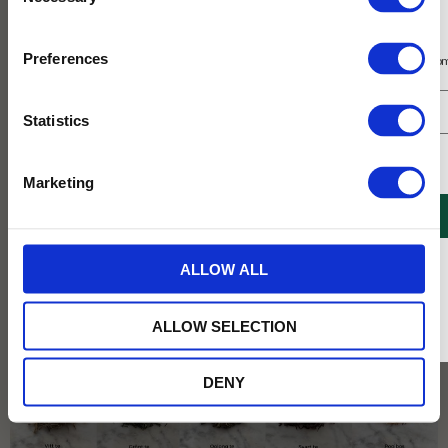
Selection
Prenumerera på vårt nyhetsbrev
Preferences
Få 10% rabatt på ditt första köp på nätet och ta del av erbjudanden året o
Statistics
Jag samtycker till Tehuset Javas villkor.
Läs mer
Marketing
Vi är redo för höstmys
REGISTRERA
Hösten bjuder på många vackra och väldoftande nyheter
hos Tehuset Java
* Rabatten gäller endast online på Tehusetjava.se. Rabatten fungerar endast på
ALLOW ALL
ordinarie priser och kan ej kombineras med andra erbjudanden.
Produkttips
Grönt te
Doftljus
Örtte
Svart te
ALLOW SELECTION
DENY