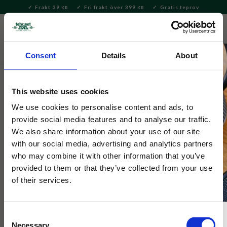
Frakt 39
Fri frakt över 399
Gratis teprov
KR
KR
Meny
FAVORITE
KUNDV
close
Consent
Details
About
Inspiration
This website uses cookies
We use cookies to personalise content and ads, to
provide social media features and to analyse our traffic.
We also share information about your use of our site
with our social media, advertising and analytics partners
who may combine it with other information that you’ve
provided to them or that they’ve collected from your use
of their services.
Consent
Necessary