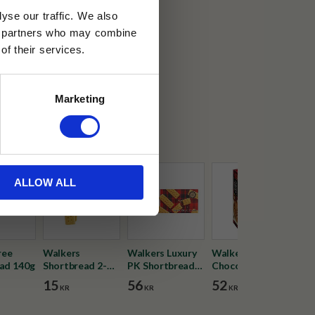
yse our traffic. We also
ics partners who may combine
30 dagar
of their services.
ällning
Marketing
rs
ALLOW ALL
ree
Walkers
Walkers Luxury
Walkers
Wal
ad 140g
Shortbread 2-
PK Shortbread
Chocolate
& P
pack 40g
150g
Chunk &
150
15
56
52
52
KR
KR
KR
Hazelnut kakor
150g