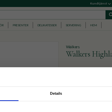
Kundtjänst
HÖR
PRESENTER
DELIKATESSER
SERVERING
HEM
Walkers
Walkers Highl
Walkers mumsiga Shortbread
marmeladen. Det ultimata ti
75
KR
nyhetsbrev
Details
p på nätet och ta del av