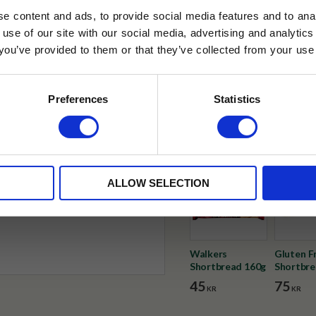
e content and ads, to provide social media features and to anal
✓ Fri frakt över 399 kr
 use of our site with our social media, advertising and analyt
✓ Betala direkt eller inom 
t you’ve provided to them or that they’ve collected from your use 
lkor.
Läs mer
STRERA
✓ Gratis teprov i varje best
Preferences
Statistics
Visa alla produkter från Walke
husetjava.se. Rabatten fungerar endast
neras med andra erbjudanden.
ALLOW SELECTION
Walkers
Gluten F
Shortbread 160g
Shortbre
45
75
KR
KR