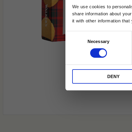
We use cookies to personalis
share information about your
it with other information tha
Jag samtycker till Tehuset Javas vil
Consent
REGI
Necessary
Selection
* Rabatten gäller endast online på Te
på ordinarie priser och kan ej kombi
DENY