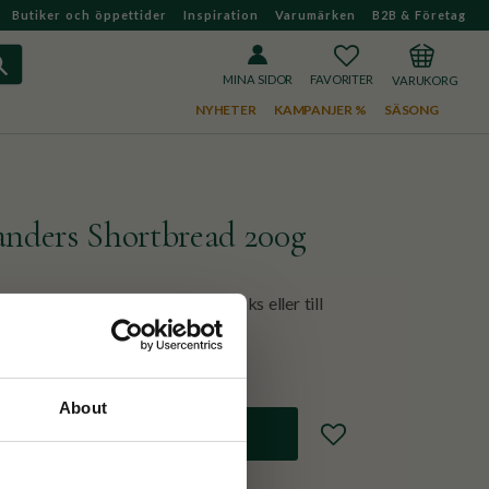
Butiker och öppettider
Inspiration
Varumärken
B2B & Företag
FAVORITER
KUNDVAGN
MINA SIDOR
NYHETER
KAMPANJER %
SÄSONG
anders Shortbread 200g
 Highlanders. Perfekt som snacks eller till
llbehöret till testunden!
About
Lägg till i favoriter