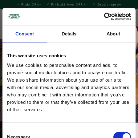
Frakt 39
Fri frakt över 399
Gratis teprov
KR
KR
Meny
FAVORITE
KUNDV
close
Consent
Details
About
This website uses cookies
We use cookies to personalise content and ads, to
provide social media features and to analyse our traffic.
Presenter under 100kr
We also share information about your use of our site
with our social media, advertising and analytics partners
who may combine it with other information that you’ve
Vi slår in dina presenter utan kostnad! Lägg till 
provided to them or that they’ve collected from your use
"presentinslagning"  i kassan.
of their services.
Consent
Necessary