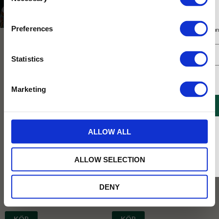
Selection
Presenter och set
Prisklass
Presenter under 100kr
Prenumerera på vårt nyhetsbrev
Preferences
Få 10% rabatt på ditt första köp på nätet och ta del av erbjudanden året o
PERSONALEN TIPSAR
NYHET
Statistics
Jag samtycker till Tehuset Javas villkor.
Läs mer
Marketing
REGISTRERA
* Rabatten gäller endast online på Tehusetjava.se. Rabatten fungerar endast på
ALLOW ALL
ordinarie priser och kan ej kombineras med andra erbjudanden.
Hallontryfflar 100g
Marmeladkonfekt 150g
Våra chokladtryfflar med hallon. Mjuka
Upptäck vår egna marmeladgodis!
ALLOW SELECTION
och lena som smälter i munnen.
Mjuka klyftor i fruktiga smaker täckta
Perfekt kombination mellan kraftig
med socker. Kommer förpackade i en
choklad och söt hallon.
vacker ljusgul kartong.
DENY
84
75
KR
KR
KÖP
KÖP