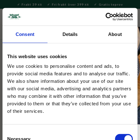
Frakt 39
Fri frakt över 399
Gratis teprov
KR
KR
Meny
FAVORITE
KUNDV
close
Consent
Details
About
Presenter och set
Prisklass
Presenter under 100kr
This website uses cookies
Kökshandduk Östermalm
We use cookies to personalise content and ads, to
45x60cm Grå/Vit
provide social media features and to analyse our traffic.
We also share information about your use of our site
with our social media, advertising and analytics partners
Kökshandduk i klassisk design med texten Östermalm.
who may combine it with other information that you’ve
provided to them or that they’ve collected from your use
of their services.
Consent
Necessary