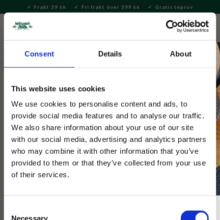
Frakt 39
Fri frakt över 399
Gratis teprov
KR
KR
Meny
FAVORITE
KUNDV
close
Consent
Details
About
Te
Löste förpackat
Löste i dekorativ förpackning
This website uses cookies
Tehuset Java
Rabarber Grädd svart te
We use cookies to personalise content and ads, to
provide social media features and to analyse our traffic.
presentförpackad 100g
We also share information about your use of our site
with our social media, advertising and analytics partners
who may combine it with other information that you’ve
Svart te med frisk smak av rabarber och en krämig smak av
gräddvanilj.
provided to them or that they’ve collected from your use
of their services.
Consent
Necessary