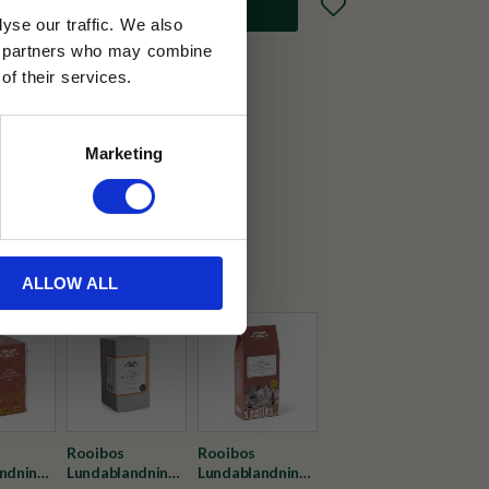
Lägg till i favoriter
yse our traffic. We also
ics partners who may combine
of their services.
30 dagar
Marketing
ällning
et Java
ALLOW ALL
Rooibos
Rooibos
ndning
Lundablandning
Lundablandning