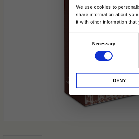
We use cookies to personalis
share information about your
it with other information tha
Jag samtycker till Tehuset Javas vil
Consent
REGI
Necessary
Selection
* Rabatten gäller endast online på Te
på ordinarie priser och kan ej kombi
DENY