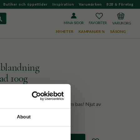
Butiker och öppettider
Inspiration
Varumärken
B2B & Företag
FAVORITER
KUNDVAGN
MINA SIDOR
NYHETER
KAMPANJER %
SÄSONG
blandning
ad 100g
blandning med teinfritt Rooibos som bas! Njut av
n, middag och kväll!
About