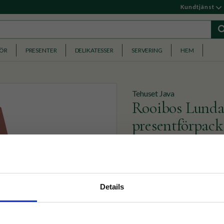
Kundtjänst
HÖR
PRESENTER
DELIKATESSER
SERVERING
HEM
Tehuset Java
Rooibos Lunda
presentförpack
1 Betyg
Vår alldeles egen signatur
nyhetsbrev
Lundablandning både morgo
Details
p på nätet och ta del av
99
KR