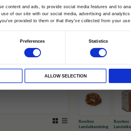
e content and ads, to provide social media features and to anal
 use of our site with our social media, advertising and analyt
t you’ve provided to them or that they’ve collected from your use 
lkor.
Läs mer
✓ Fri frakt över 399 kr
✓ Betala direkt eller inom 
STRERA
Preferences
Statistics
husetjava.se. Rabatten fungerar endast
✓ Gratis teprov i varje best
neras med andra erbjudanden.
Visa alla produkter från Tehus
ALLOW SELECTION
Rutnätsvy
Listvy
Rooibos
Rooibos
Lundablandning
Lundabla