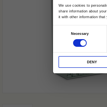
We use cookies to personalis
share information about your
it with other information tha
Jag samtycker till Tehuset Javas vil
Consent
REGI
Necessary
Selection
* Rabatten gäller endast online på Te
på ordinarie priser och kan ej kombi
DENY