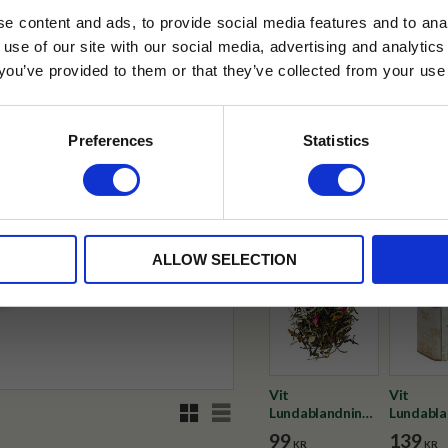
e content and ads, to provide social media features and to anal
 use of our site with our social media, advertising and analyt
t you’ve provided to them or that they’ve collected from your use 
✓ Fri frakt över 399 kr
lkor.
Läs mer
✓ Betala direkt eller inom 
STRERA
Preferences
Statistics
✓ Gratis teprov i varje best
husetjava.se. Rabatten fungerar endast
neras med andra erbjudanden.
Visa alla produkter från Tehus
ALLOW SELECTION
Vit
Vit
Rutnätsvy
Listvy
Lundablandning
Lundabla
vitt te
vitt te b
99
139
KR
KR