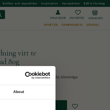
Butiker och öppettider
Inspiration
Varumärken
B2B & Företag
FAVORITER
KUNDVAGN
MINA SIDOR
NYHETER
KAMPANJER %
SÄSONG
ning vitt te
ad 80g
blandning med vitt te som bas! Milda, blommiga
About
Lägg till i favoriter