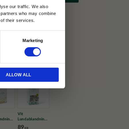
yse our traffic. We also
ics partners who may combine
of their services.
30 dagar
Marketing
ällning
et Java
ALLOW ALL
Vit
ndning
Lundablandning
urk 70g
vitt te tepåsar
89
KR