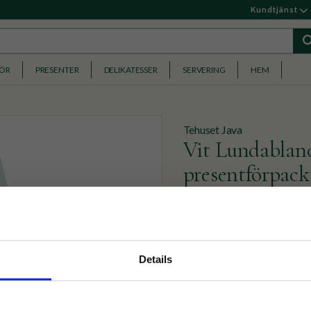
Kundtjänst
HÖR
PRESENTER
DELIKATESSER
SERVERING
HEM
Tehuset Java
Vit Lundabland
presentförpack
Vår alldeles egna signatur
och friska toner!
nyhetsbrev
99
Details
KR
p på nätet och ta del av