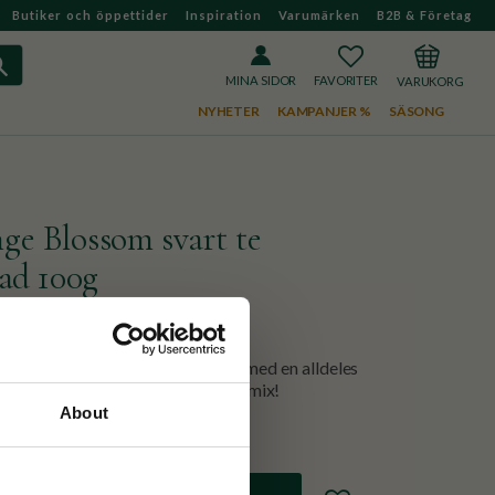
Butiker och öppettider
Inspiration
Varumärken
B2B & Företag
FAVORITER
KUNDVAGN
MINA SIDOR
NYHETER
KAMPANJER %
SÄSONG
ge Blossom svart te
ad 100g
set Java fyller 85 år och vi firar med en alldeles
ttolja och apelsinblom i en mjuk mix!
About