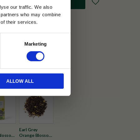
Lägg till i favoriter
yse our traffic. We also
ics partners who may combine
of their services.
30 dagar
Marketing
ällning
et Java
ALLOW ALL
Earl Grey
Blossom
Orange Blossom