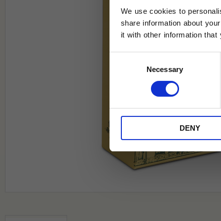
We use cookies to personalis
share information about your
it with other information tha
Jag samtycker till Tehuset Javas vil
Consent
REGI
Necessary
Selection
* Rabatten gäller endast online på Te
på ordinarie priser och kan ej kombi
DENY