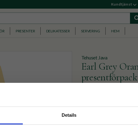
Kundtjänst
HÖR
PRESENTER
DELIKATESSER
SERVERING
HEM
Tehuset Java
Earl Grey Oran
presentförpack
1 Betyg
Vårt Jubileumste 2017! Tehu
nyhetsbrev
extra god kopp te. Bergamo
Details
p på nätet och ta del av
89
KR