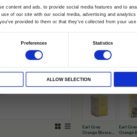
e content and ads, to provide social media features and to anal
 use of our site with our social media, advertising and analyt
t you’ve provided to them or that they’ve collected from your use 
lkor.
Läs mer
✓ Fri frakt över 399 kr
✓ Betala direkt eller inom 
STRERA
Preferences
Statistics
husetjava.se. Rabatten fungerar endast
✓ Gratis teprov i varje best
neras med andra erbjudanden.
Visa alla produkter från Tehus
ALLOW SELECTION
Rutnätsvy
Listvy
Earl Grey
Earl Grey
Orange Blossom
Orange 