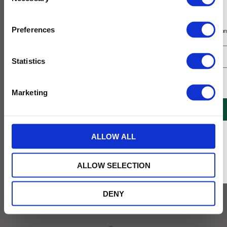
Selection
Prenumerera på vårt nyhetsbrev
Preferences
Få 10% rabatt på ditt första köp på nätet och ta del av erbjudanden året o
Statistics
Jag samtycker till Tehuset Javas villkor.
Läs mer
Marketing
REGISTRERA
* Rabatten gäller endast online på Tehusetjava.se. Rabatten fungerar endast på
ALLOW ALL
ordinarie priser och kan ej kombineras med andra erbjudanden.
ALLOW SELECTION
Min Tedag
I Min Tedag får du tips och inspiration från personalen i
DENY
våra butiker. Vi berättar om våra favoriter och vi delar med
oss av vår te- och kaffevanor.