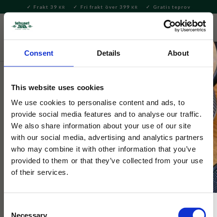
Frakt 39
Fri frakt över 399
Gratis teprov
KR
KR
Meny
FAVORITE
KUNDV
close
Consent
Details
About
Te
This website uses cookies
We use cookies to personalise content and ads, to
provide social media features and to analyse our traffic.
We also share information about your use of our site
with our social media, advertising and analytics partners
who may combine it with other information that you’ve
provided to them or that they’ve collected from your use
of their services.
Consent
Necessary