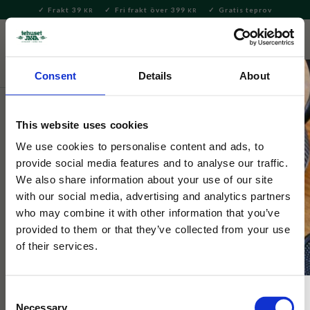
Frakt 39
Fri frakt över 399
Gratis teprov
KR
KR
Meny
FAVORITE
KUNDV
close
Consent
Details
About
This website uses cookies
We use cookies to personalise content and ads, to
provide social media features and to analyse our traffic.
We also share information about your use of our site
with our social media, advertising and analytics partners
who may combine it with other information that you’ve
provided to them or that they’ve collected from your use
of their services.
Matcha - Det gröna Guldet
Consent
Necessary