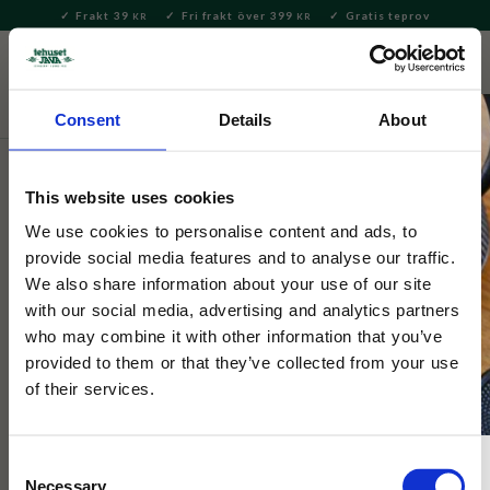
Frakt 39
Fri frakt över 399
Gratis teprov
KR
KR
Meny
FAVORITE
KUNDV
close
Consent
Details
About
Te
Tepåsar
Tepåsar svart te
This website uses cookies
Yorkshire
Yorkshire svart te Gold tepåsar 80
We use cookies to personalise content and ads, to
provide social media features and to analyse our traffic.
st
We also share information about your use of our site
with our social media, advertising and analytics partners
3 Betyg
who may combine it with other information that you’ve
Yorkshire Gold, en blandning av teer från Assam, Kenya och
provided to them or that they’ve collected from your use
Rwanda.
of their services.
Consent
Necessary