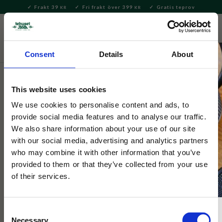
Frakt 39
Fri frakt över 399
Gratis teprov
KR
KR
Meny
FAVORITE
KUNDV
close
Consent
Details
About
Delikatesser
Matlagning & Skafferi
Sylt & Marmelad
This website uses cookies
House of Hafi
Hafi Nypon Marmelad 140g
We use cookies to personalise content and ads, to
provide social media features and to analyse our traffic.
We also share information about your use of our site
Hafis nyponmarmelad är ett måste till getosten och ett
with our social media, advertising and analytics partners
utmärkt tillbehör till köttpaté.
who may combine it with other information that you’ve
provided to them or that they’ve collected from your use
of their services.
Consent
Necessary