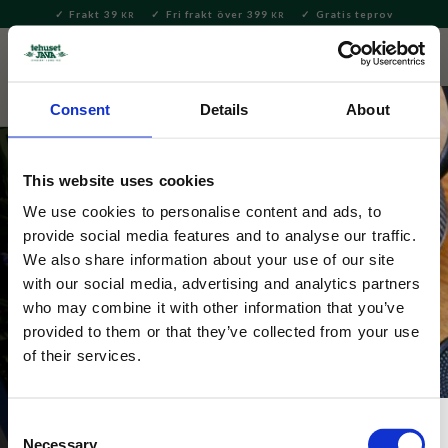
Frakt 39
Fri frakt över 399
Gratis teprov
KR
KR
Meny
FAVORITE
KUNDV
close
Consent
Details
About
This website uses cookies
We use cookies to personalise content and ads, to
provide social media features and to analyse our traffic.
We also share information about your use of our site
with our social media, advertising and analytics partners
Mors dag
who may combine it with other information that you’ve
provided to them or that they’ve collected from your use
of their services.
Consent
Necessary