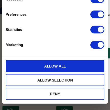
Selection
Presenter och set
Speciella dagar
Mors Dag
Prenumerera på vårt nyhetsbrev
Preferences
Få 10% rabatt på ditt första köp på nätet och ta del av erbjudanden året o
NYHET
Statistics
Jag samtycker till Tehuset Javas villkor.
Läs mer
Marketing
REGISTRERA
* Rabatten gäller endast online på Tehusetjava.se. Rabatten fungerar endast på
ALLOW ALL
ordinarie priser och kan ej kombineras med andra erbjudanden.
Presentkit- Guld Värd
Lomond Minerva Elephant
Gåvoset med te, kaffe, geléhjärtan och
En kvalitetsmugg i fint benporslin med
ALLOW SELECTION
biscotti! Perfekt att ge till läraren,
ett elegant motiv av elefanter och
studenten eller någon man tycker är
växter.
guld värd.
DENY
329
379
KR
KR
KÖP
KÖP