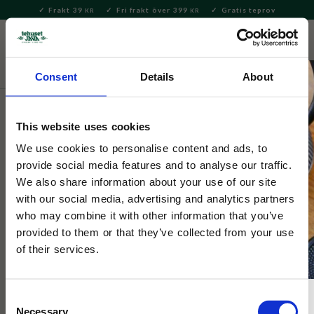
Frakt 39
Fri frakt över 399
Gratis teprov
KR
KR
Meny
FAVORITE
KUNDV
close
Consent
Details
About
Tehuset Java Merch
This website uses cookies
Tehuset Java
Keps Lundablandning Blå
We use cookies to personalise content and ads, to
provide social media features and to analyse our traffic.
We also share information about your use of our site
Vår blå keps med vår favoritte Lundablandning broderat på.
with our social media, advertising and analytics partners
Finns i flera varianter.
who may combine it with other information that you’ve
provided to them or that they’ve collected from your use
of their services.
NYHET
Consent
Necessary