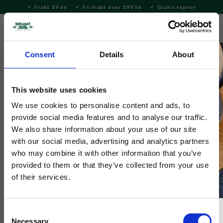
Frakt 39
Fri frakt över 399
Gratis teprov
KR
KR
Meny
FAVORITE
KUNDV
close
Consent
Details
About
Presenter och set
Presentkorgar och -påsar
This website uses cookies
Tehuset Java
Presentkorg Afternoon Tea Lyx
We use cookies to personalise content and ads, to
provide social media features and to analyse our traffic.
We also share information about your use of our site
Presentkorgen Afternoon Tea Lyx är precis som det låter, en
with our social media, advertising and analytics partners
korg full med allt som behövs för en lyxig afternoon tea! Värde
who may combine it with other information that you’ve
959kr.
provided to them or that they’ve collected from your use
of their services.
Consent
Necessary