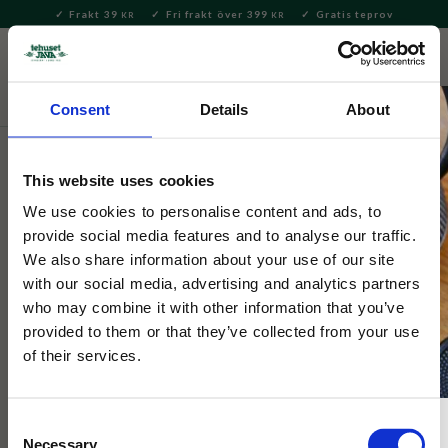
Frakt 39
Fri frakt över 399
Gratis teprov
KR
KR
Meny
FAVORITE
KUNDV
close
Consent
Details
About
Te
Löste
Vitt te
Vitt te - Smaksatt
This website uses cookies
Tehuset Java
White Cassis vitt te burk 50g
We use cookies to personalise content and ads, to
provide social media features and to analyse our traffic.
We also share information about your use of our site
White Cassis, vitt te med sommarens blommor och bär
with our social media, advertising and analytics partners
förpackad i Tehuset Javas plåtburk
who may combine it with other information that you’ve
provided to them or that they’ve collected from your use
of their services.
Consent
Necessary