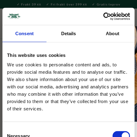
Frakt 39
Fri frakt över 399
Gratis teprov
KR
KR
Meny
FAVORITE
KUNDV
close
Consent
Details
About
Bryggning & Tillbehör
Brygga te
Tillbehör till tebryggning
This website uses cookies
Tehuset Java
Teskopa Guld
We use cookies to personalise content and ads, to
provide social media features and to analyse our traffic.
We also share information about your use of our site
Praktisk och stilren teskopa/temått i rostfritt stål med Tehuset
with our social media, advertising and analytics partners
Java ingraverat i handtaget. Finns även i färgen Silver.
who may combine it with other information that you’ve
provided to them or that they’ve collected from your use
of their services.
Consent
Necessary