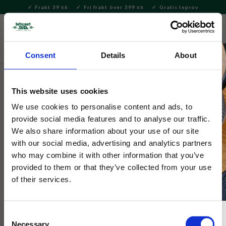
Frakt 39
Fri frakt över 399
Gratis teprov
KR
KR
Meny
FAVORITE
KUNDV
close
Consent
Details
About
Te
Löste förpackat
Löste i dekorativ förpackning
This website uses cookies
Tehuset Java
Rooibos Syrlig Ingefära ekologisk
We use cookies to personalise content and ads, to
provide social media features and to analyse our traffic.
presentförpackad 100g
We also share information about your use of our site
with our social media, advertising and analytics partners
who may combine it with other information that you’ve
Ekologiskt odlat Rooibos-te med ingefära och citron.
provided to them or that they’ve collected from your use
of their services.
Consent
Necessary