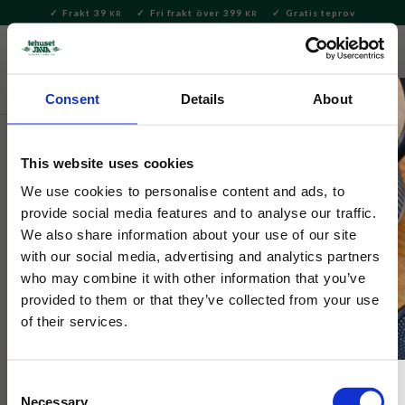
Frakt 39
Fri frakt över 399
Gratis teprov
KR
KR
Meny
FAVORITE
KUNDV
close
Consent
Details
About
Presenter och set
Presentkorgar och -påsar
This website uses cookies
Tehuset Java
Presentkit- Guld Värd
We use cookies to personalise content and ads, to
provide social media features and to analyse our traffic.
We also share information about your use of our site
Gåvoset med te, kaffe, geléhjärtan och biscotti! Perfekt att ge
with our social media, advertising and analytics partners
till läraren, studenten eller någon man tycker är guld värd.
who may combine it with other information that you’ve
provided to them or that they’ve collected from your use
of their services.
Consent
Necessary