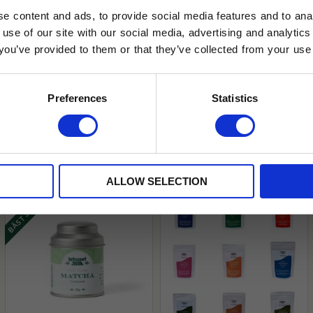
e content and ads, to provide social media features and to anal
 use of our site with our social media, advertising and analyt
t you’ve provided to them or that they’ve collected from your use 
lkor.
Läs mer
STRERA
Preferences
Statistics
husetjava.se. Rabatten fungerar endast
neras med andra erbjudanden.
ALLOW SELECTION
BÄSTSÄLJARE