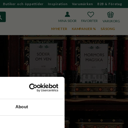
Butiker och öppettider
Inspiration
Varumärken
B2B & Företag
FAVORITER
KUNDVAGN
MINA SIDOR
NYHETER
KAMPANJER %
SÄSONG
About