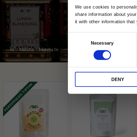
We use cookies to personalis
share information about your
it with other information tha
Jag samtycker till Tehuset Javas vil
Consent
REGI
Necessary
Selection
Te
Matcha
Matcha te
* Rabatten gäller endast online på Te
på ordinarie priser och kan ej kombi
DENY
PERSONALEN TIPSAR