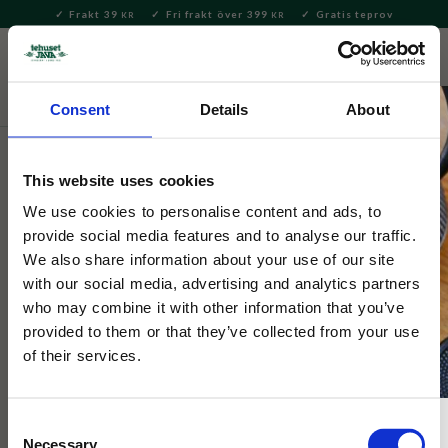
Frakt 39
Fri frakt över 399
Gratis teprov
KR
KR
Meny
FAVORITE
KUNDV
close
Consent
Details
About
Te
Matcha
Matcha te
This website uses cookies
Tehuset Java
Okumidori Ceremonial Matcha
We use cookies to personalise content and ads, to
provide social media features and to analyse our traffic.
20g
We also share information about your use of our site
with our social media, advertising and analytics partners
who may combine it with other information that you’ve
Högkvalitativ matcha från Wazuka av kultivaren Okumidori.
Odlad utan bekämpningsmedel. Mjuk sötma, lätt frisk karaktär
provided to them or that they’ve collected from your use
och djupa toner av umami.
of their services.
Consent
Necessary