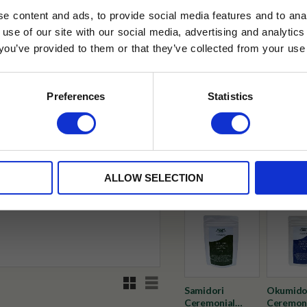
Lägg till i favoriter
e content and ads, to provide social media features and to anal
 use of our site with our social media, advertising and analyt
Tillfälligt slut online
t you’ve provided to them or that they’ve collected from your use 
lkor.
Läs mer
✓ Fri frakt över 399 kr
STRERA
✓ Betala direkt eller inom 
Preferences
Statistics
husetjava.se. Rabatten fungerar endast
✓ Gratis teprov i varje best
neras med andra erbjudanden.
Visa alla produkter från Tehus
ALLOW SELECTION
Rutnätsvy
Listvy
Samidori
Okumido
Ceremonial
Ceremon