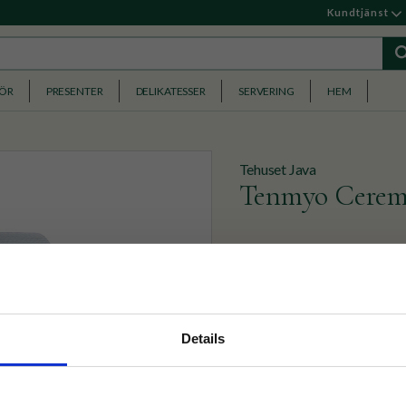
Kundtjänst
HÖR
PRESENTER
DELIKATESSER
SERVERING
HEM
Tehuset Java
Tenmyo Cerem
Högkvalitativ matcha från 
bekämpningsmedel. Frisk o
umami.
nyhetsbrev
399
KR
Details
p på nätet och ta del av
BEVAKA