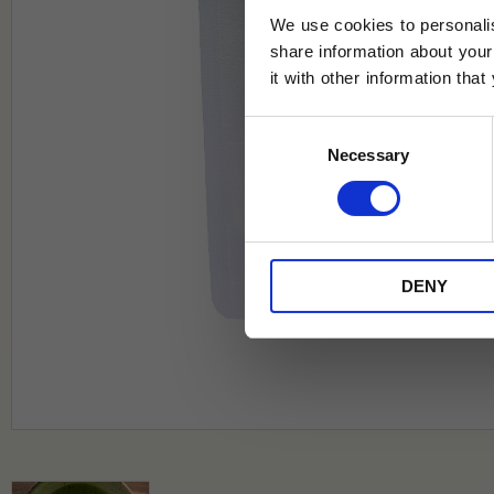
We use cookies to personalis
share information about your
it with other information tha
Jag samtycker till Tehuset Javas vil
Consent
REGI
Necessary
Selection
* Rabatten gäller endast online på Te
på ordinarie priser och kan ej kombi
DENY