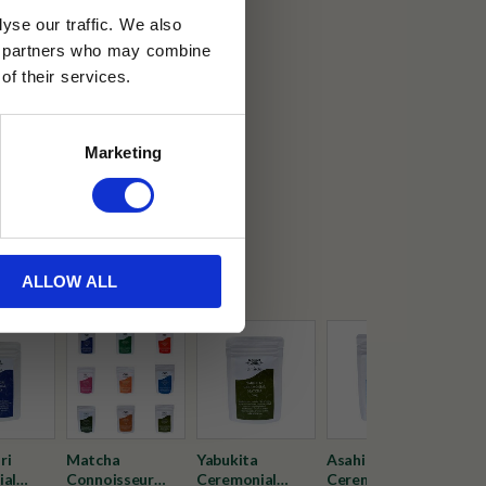
yse our traffic. We also
ics partners who may combine
of their services.
30 dagar
Marketing
ällning
et Java
ALLOW ALL
ri
Matcha
Yabukita
Asahi
Say
ial
Connoisseur
Ceremonial
Ceremonial
Cer