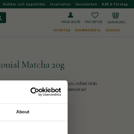
Butiker och öppettider
Inspiration
Varumärken
B2B & Företag
FAVORITER
KUNDVAGN
MINA SIDOR
NYHETER
KAMPANJER %
SÄSONG
onial Matcha 20g
Wazuka, Japan av kultivaren Tenmyo, odlad utan
ch mild sötma, runda toner och balanserad
About