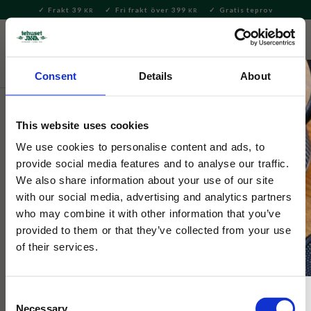
Frakt 39
Fri frakt över 399
Gratis teprov
KR
KR
Meny
FAVORITE
KUNDV
close
Consent
Details
About
Te
Matcha
Matcha te
This website uses cookies
Tehuset Java
Yabukita Ceremonial Matcha 20g
We use cookies to personalise content and ads, to
provide social media features and to analyse our traffic.
We also share information about your use of our site
Högkvalitativ matcha från Wazuka, Japan av kultivaren
with our social media, advertising and analytics partners
Yabukita, odlad utan bekämpningsmedel. Mild umami och
who may combine it with other information that you’ve
sötma, uppfriskande strävhet och gräsighet
provided to them or that they’ve collected from your use
of their services.
Consent
Necessary