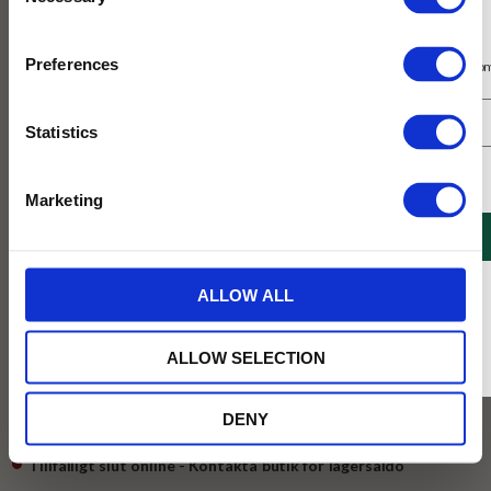
Selection
Prenumerera på vårt nyhetsbrev
Preferences
Få 10% rabatt på ditt första köp på nätet och ta del av erbjudanden året o
Statistics
Jag samtycker till Tehuset Javas villkor.
Läs mer
Marketing
REGISTRERA
799
* Rabatten gäller endast online på Tehusetjava.se. Rabatten fungerar endast på
ALLOW ALL
KR
ordinarie priser och kan ej kombineras med andra erbjudanden.
BEVAKA
ALLOW SELECTION
Lägg till i favoriter
DENY
Tillfälligt slut online