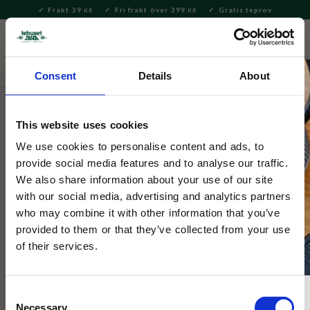
Frakt 39
Fri frakt över 399
Gratis teprov
KR
KR
Meny
FAVORITE
KUNDV
close
Consent
Details
About
Te
Matcha
Matcha te
This website uses cookies
Tehuset Java
First Flush Matcha Kagoshima
We use cookies to personalise content and ads, to
provide social media features and to analyse our traffic.
Sae-Akari påse 100g
We also share information about your use of our site
with our social media, advertising and analytics partners
who may combine it with other information that you’ve
Ceremonial matcha från Kagoshima i södra Japan. Tillverkad
av teblad från kultivaren Sae-Akori, känd för sin eleganta,
provided to them or that they’ve collected from your use
umamirika smak utan bitterhet.
of their services.
Consent
Necessary