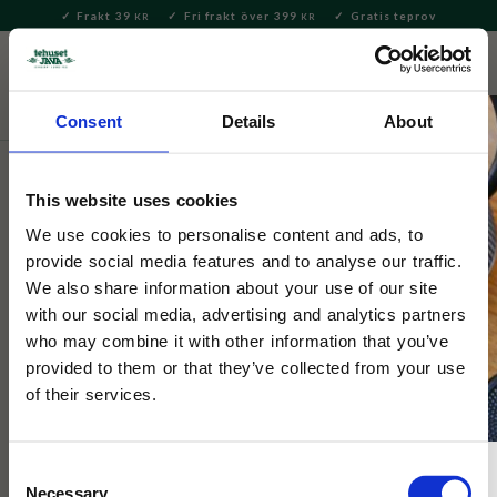
Frakt 39
Fri frakt över 399
Gratis teprov
KR
KR
Meny
FAVORITE
KUNDV
close
Consent
Details
About
Tekultur
Japansk tekultur
This website uses cookies
Tehuset Java
Ekologisk Japansk Culinary &
We use cookies to personalise content and ads, to
provide social media features and to analyse our traffic.
Smoothie Grade Matcha 100g
We also share information about your use of our site
with our social media, advertising and analytics partners
who may combine it with other information that you’ve
Ekologisk matcha från Shizuoka, Japan av Culinary & Smoothie
kvalité. Karaktären är fyllig, perfekt att använda i matlagning,
provided to them or that they’ve collected from your use
bakverk eller smoothies.
of their services.
Consent
Necessary