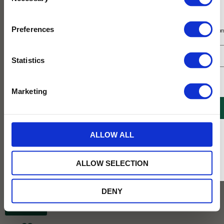
Selection
Prenumerera på vårt nyhetsbrev
Preferences
Få 10% rabatt på ditt första köp på nätet och ta del av erbjudanden året o
Statistics
Jag samtycker till Tehuset Javas villkor.
Läs mer
Marketing
REGISTRERA
* Rabatten gäller endast online på Tehusetjava.se. Rabatten fungerar endast på
ALLOW ALL
ordinarie priser och kan ej kombineras med andra erbjudanden.
ALLOW SELECTION
399
KR
DENY
BEVAKA