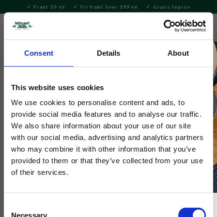
Frakt 39
Fri frakt över 399
Gratis teprov
KR
KR
Meny
FAVORITE
KUNDV
close
Consent
Details
About
Te
Matcha
Matcha te
This website uses cookies
Tehuset Java
Asanoka Ceremonial Matcha 20g
We use cookies to personalise content and ads, to
provide social media features and to analyse our traffic.
We also share information about your use of our site
Högkvalitativ matcha från Wazuka, Japan av kultivaren
with our social media, advertising and analytics partners
Asanoka, odlad utan bekämpningsmedel. Mjuk umami, fin
who may combine it with other information that you’ve
sötma, blommighet och citrustoner.
provided to them or that they’ve collected from your use
of their services.
Consent
Necessary