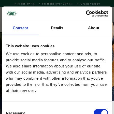
Frakt 39
Fri frakt över 399
Gratis teprov
KR
KR
Meny
FAVORITE
KUNDV
close
Consent
Details
About
This website uses cookies
We use cookies to personalise content and ads, to
Sommarens favoriter
provide social media features and to analyse our traffic.
We also share information about your use of our site
Fest i trädgården, frukost på balkongen eller picknick 
with our social media, advertising and analytics partners
på stranden? Vi har produkttips och presentidéer 
who may combine it with other information that you’ve
till sommarens alla festligheter och mysiga stunder.
provided to them or that they’ve collected from your use
of their services.
Snabblänkar: 
Presenttips för sommaren
Consent
Necessary