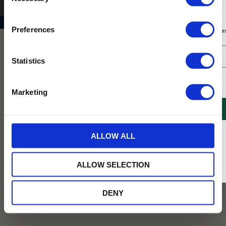
Selection
Säsong
Sommar
Prenumerera på vårt nyhetsbrev
Preferences
Få 10% rabatt på ditt första köp på nätet och ta del av erbjudanden året o
NYHET
NYHET
Statistics
Jag samtycker till Tehuset Javas villkor.
Läs mer
Marketing
REGISTRERA
* Rabatten gäller endast online på Tehusetjava.se. Rabatten fungerar endast på
ALLOW ALL
ordinarie priser och kan ej kombineras med andra erbjudanden.
Fika i Bersån svart te
Swedish Fika svart te
presentförpackad 80g
presentförpackad 100g
ALLOW SELECTION
Ett svart löste med rabarber, kvitten
Hyllning till svensk fika! Härlig
och fläder i en förpackning med Stig
blandning av svart te med
Lindbergs mönster Berså.
kardemumma, vanilj och mandel.
DENY
129
89
KR
KR