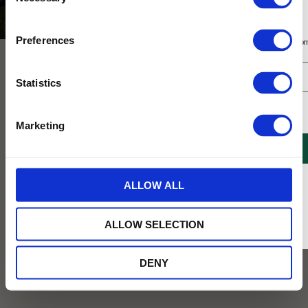
Selection
Säsong
Höst
Prenumerera på vårt nyhetsbrev
Preferences
Få 10% rabatt på ditt första köp på nätet och ta del av erbjudanden året o
NYHET
Statistics
Jag samtycker till Tehuset Javas villkor.
Läs mer
Marketing
REGISTRERA
* Rabatten gäller endast online på Tehusetjava.se. Rabatten fungerar endast på
ALLOW ALL
ordinarie priser och kan ej kombineras med andra erbjudanden.
Darjeeling First Flush Sparkling
Cumbrae Bird Garden Bullfinch
Tea 750ml
En kvalitetsmugg i fint benporslin med
ALLOW SELECTION
fåglar och blommor!
Ett kallbryggt kolsyrat te bryggd på first
flush-te från Darjeeling och späda vita
teblad med fruktig persika, blommig
DENY
fläder och frisk havtorn.
159
369
KR
KR