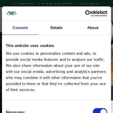
Frakt 39
Fri frakt över 399
Gratis teprov
KR
KR
Meny
FAVORITE
KUNDV
close
Consent
Details
About
This website uses cookies
We use cookies to personalise content and ads, to
provide social media features and to analyse our traffic.
We also share information about your use of our site
Höstens favoriter
with our social media, advertising and analytics partners
Gott te, kaffe och delikatesser att njuta av under 
who may combine it with other information that you’ve
sensommaren och hösten. Snabblänkar: 
Visa allt te
provided to them or that they’ve collected from your use
of their services.
Consent
Necessary