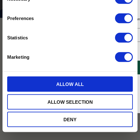
Selection
Säsong
Sommar
Prenumerera på vårt nyhetsbrev
Preferences
Få 10% rabatt på ditt första köp på nätet och ta del av erbjudanden året o
NYHET
NYHET
Statistics
Jag samtycker till Tehuset Javas villkor.
Läs mer
Marketing
REGISTRERA
* Rabatten gäller endast online på Tehusetjava.se. Rabatten fungerar endast på
ALLOW ALL
ordinarie priser och kan ej kombineras med andra erbjudanden.
Botanical Smörkakor Med
Botanical Havrekakor Med Salt
Körsbär 150g
Karamell 150g
ALLOW SELECTION
Kakor bakade med smör och smaksatt
Havrekakor smaksatt med salt
med körsbär. Kommer i en
karamell. Kommer i en cylinderformad
cylinderformad kartong med vackert
kartong med vackert blommigt
DENY
blommigt mönster.
mönster.
99
99
KR
KR