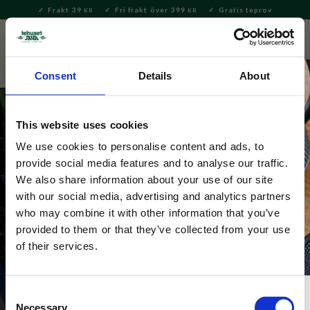
Frakt 39
Fri frakt över 399
Gratis teprov
KR
KR
Meny
FAVORITE
KUNDV
close
Consent
Details
About
This website uses cookies
We use cookies to personalise content and ads, to
Sommarens favoriter
provide social media features and to analyse our traffic.
We also share information about your use of our site
Fest i trädgården, frukost på balkongen eller picknick 
with our social media, advertising and analytics partners
på stranden? Vi har produkttips och presentidéer 
who may combine it with other information that you’ve
till sommarens alla festligheter och mysiga stunder.
provided to them or that they’ve collected from your use
of their services.
Snabblänkar: 
Presenttips för sommaren
Consent
Necessary