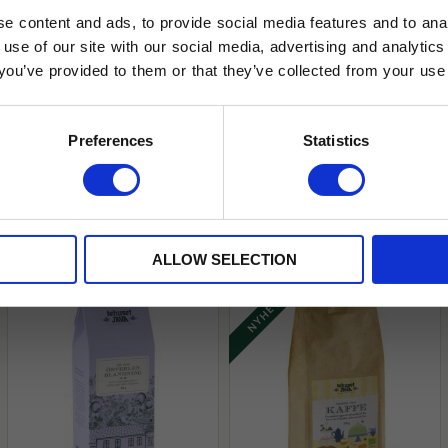
e content and ads, to provide social media features and to anal
 use of our site with our social media, advertising and analyt
t you’ve provided to them or that they’ve collected from your use 
lkor.
Läs mer
STRERA
Preferences
Statistics
husetjava.se. Rabatten fungerar endast
neras med andra erbjudanden.
»
ALLOW SELECTION
NYHET