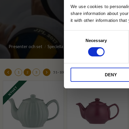
We use cookies to personalis
share information about your
it with other information tha
Jag samtycker till Tehuset Javas vil
Consent
REGI
Necessary
Selection
Presenter och set
Speciella dagar
Studenten
* Rabatten gäller endast online på Te
på ordinarie priser och kan ej kombi
1
2
3
51–
100
av
110
«
DENY
NYHET