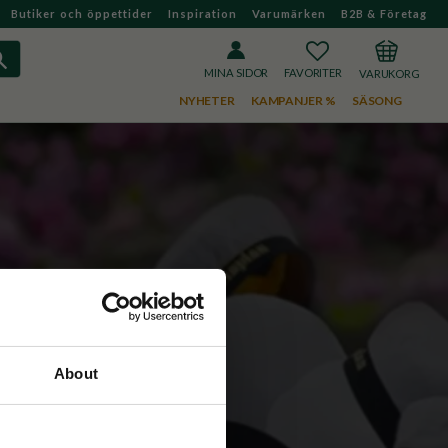
Butiker och öppettider
Inspiration
Varumärken
B2B & Företag
FAVORITER
KUNDVAGN
MINA SIDOR
NYHETER
KAMPANJER %
SÄSONG
About
"  i kassan.