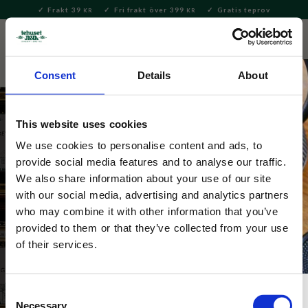
Frakt 39
Fri frakt över 399
Gratis teprov
KR
KR
Meny
FAVORITE
KUNDV
close
Consent
Details
About
This website uses cookies
We use cookies to personalise content and ads, to
provide social media features and to analyse our traffic.
Svart te – neutralt
We also share information about your use of our site
with our social media, advertising and analytics partners
Gott och naturellt svart te på lösvikt för alla tillfällen – 
who may combine it with other information that you’ve
klassiska tesorter noggrant utvalda från världens alla 
provided to them or that they’ve collected from your use
hörn.
of their services.
Consent
Necessary