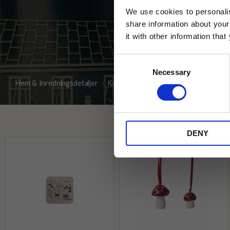
We use cookies to personalis
share information about your
it with other information tha
Jag samtycker till Tehuset Javas vil
Consent
REGI
Necessary
Selection
Hem & Inredningsdetaljer
Kök
Kylskåpsmagneter
* Rabatten gäller endast online på Te
på ordinarie priser och kan ej kombi
DENY