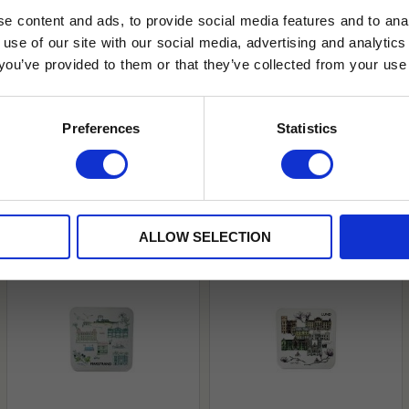
e content and ads, to provide social media features and to anal
 use of our site with our social media, advertising and analyt
t you’ve provided to them or that they’ve collected from your use 
lkor.
Läs mer
STRERA
Preferences
Statistics
husetjava.se. Rabatten fungerar endast
neras med andra erbjudanden.
ALLOW SELECTION