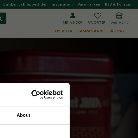
Butiker och öppettider
Inspiration
Varumärken
B2B & Företag
FAVORITER
KUNDVAGN
MINA SIDOR
NYHETER
KAMPANJER %
SÄSONG
pet
About