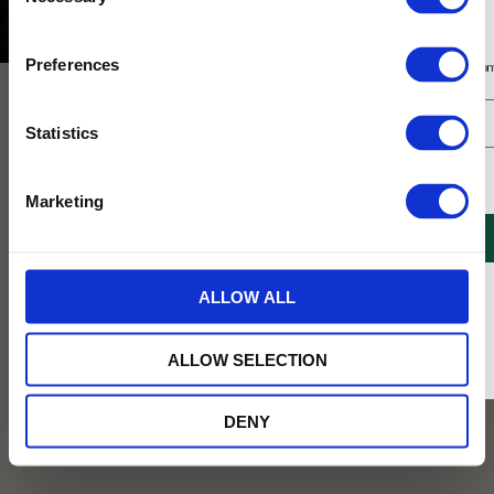
Selection
Delikatesser
Dryck
Kakao-, Chaipulver och lattepulver
Prenumerera på vårt nyhetsbrev
Preferences
Få 10% rabatt på ditt första köp på nätet och ta del av erbjudanden året o
NYHET
Statistics
Jag samtycker till Tehuset Javas villkor.
Läs mer
Marketing
REGISTRERA
* Rabatten gäller endast online på Tehusetjava.se. Rabatten fungerar endast på
ALLOW ALL
ordinarie priser och kan ej kombineras med andra erbjudanden.
Baru Salty Caramel Powder
Ekologisk Hojicha Latte Mix
250g
pulver burk 200g
ALLOW SELECTION
Chokladpulver med saltade
Hojicha är ett rostat ekologiskt grönt
karamellbitar som smälter bort i din
te med lätt nötig smak och låg
kopp. Blandas med varm mjölk. Räcker
koffeinhalt. Mixad med ekologiskt
DENY
till ca 12 koppar.
kokossocker. Blanda med valfri mjölk.
122
249
KR
KR