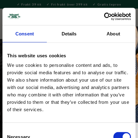
Frakt 39
Fri frakt över 399
Gratis teprov
KR
KR
Meny
FAVORITE
KUNDV
close
Consent
Details
About
This website uses cookies
We use cookies to personalise content and ads, to
provide social media features and to analyse our traffic.
Kakao, varm choklad och lattemix
We also share information about your use of our site
with our social media, advertising and analytics partners
Skapa härliga drycker med varm mjölk eller veganskt 
who may combine it with other information that you’ve
alternativ. Från klassisk varm choklad till krämig ilatte 
provided to them or that they’ve collected from your use
med vårta färdiga pulver.
of their services.
Consent
Necessary