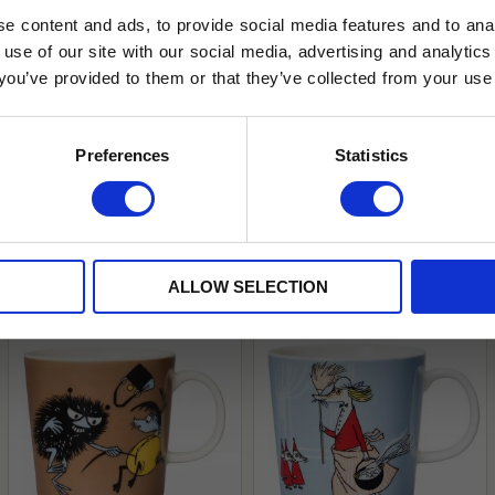
e content and ads, to provide social media features and to anal
 use of our site with our social media, advertising and analyt
t you’ve provided to them or that they’ve collected from your use 
lkor.
Läs mer
STRERA
Preferences
Statistics
husetjava.se. Rabatten fungerar endast
neras med andra erbjudanden.
ALLOW SELECTION