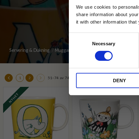
We use cookies to personalis
share information about your
it with other information tha
Jag samtycker till Tehuset Javas vil
Consent
REGI
Necessary
Selection
Servering & Dukning
Muggar & Koppar
Mumin muggar
* Rabatten gäller endast online på Te
på ordinarie priser och kan ej kombi
1
2
51–
74
av
74
«
»
DENY
NYHET