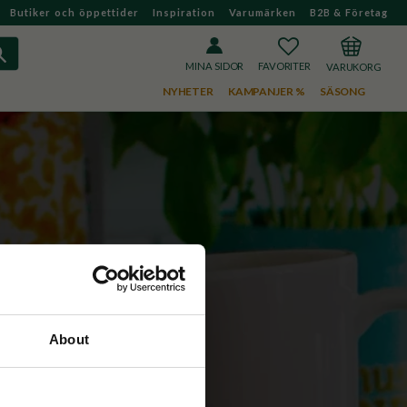
Butiker och öppettider
Inspiration
Varumärken
B2B & Företag
FAVORITER
KUNDVAGN
MINA SIDOR
NYHETER
KAMPANJER %
SÄSONG
About