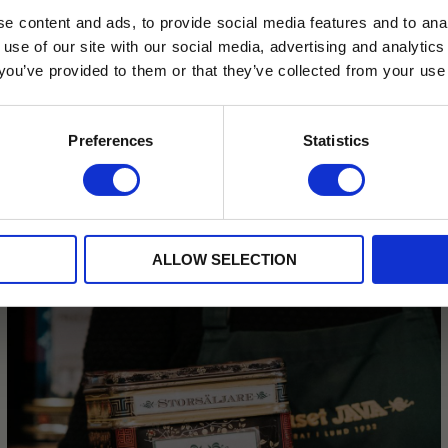
e content and ads, to provide social media features and to anal
 use of our site with our social media, advertising and analyt
t you’ve provided to them or that they’ve collected from your use 
lkor.
Läs mer
Handla Matcha
STRERA
Preferences
Statistics
Populära kategorier
husetjava.se. Rabatten fungerar endast
neras med andra erbjudanden.
Te
Fruktigt te
Burkar och förvaring
Presentkorgar 
ALLOW SELECTION