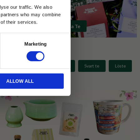
yse our traffic. We also
ics partners who may combine
of their services.
Handla Te
Marketing
och -påsar
Muggar & Koppar
Svart te
Löste
ALLOW ALL