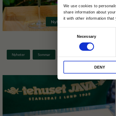
We use cookies to personalis
share information about your
it with other information tha
Jag samtycker till Tehuset Javas vil
Nyheter
Consent
REGI
Necessary
Selection
* Rabatten gäller endast online på Te
på ordinarie priser och kan ej kombi
Nyheter
Sommar
Matcha
Kampanjer
DENY