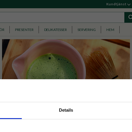
Kundtjänst
HÖR
PRESENTER
DELIKATESSER
SERVERING
HEM
nyhetsbrev
Details
p på nätet och ta del av