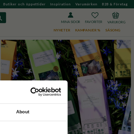
Butiker och öppettider
Inspiration
Varumärken
B2B & Företag
FAVORITER
KUNDVAGN
MINA SIDOR
NYHETER
KAMPANJER %
SÄSONG
About