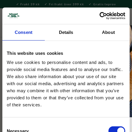
Frakt 39
Fri frakt över 399
Gratis teprov
KR
KR
Meny
FAVORITE
KUNDV
close
Consent
Details
About
Tehuset Java
This website uses cookies
Uji Hikari Ceremonial Matcha
We use cookies to personalise content and ads, to
20g
provide social media features and to analyse our traffic.
We also share information about your use of our site
with our social media, advertising and analytics partners
Högkvalitativ matcha från Wazuka, Japan av kultivarenUji
who may combine it with other information that you’ve
Hikari , odlad utan bekämpningsmedel. ​Djup umami, mjuk
sötma och en blommig karaktär. Krämig
provided to them or that they’ve collected from your use
of their services.
Consent
Necessary