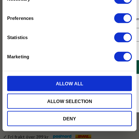
Selection
Prenumerera på vårt nyhetsbrev
Preferences
Få 10% rabatt på ditt första köp på nätet och ta del av erbjudanden året o
Statistics
Jag samtycker till Tehuset Javas villkor.
Läs mer
Marketing
REGISTRERA
399
KR
* Rabatten gäller endast online på Tehusetjava.se. Rabatten fungerar endast på
ALLOW ALL
ordinarie priser och kan ej kombineras med andra erbjudanden.
BEVAKA
ALLOW SELECTION
Lägg till i favoriter
DENY
Tillfälligt slut online
✓ Fri frakt över 399 kr