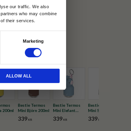
yse our traffic. We also
ics partners who may combine
30 dagar
of their services.
ällning
Marketing
ic
ALLOW ALL
ermos
Bestie Termos
Bestie Termos
Bestie Termos
Bes
a 200ml
Mini Björn 200ml
Mini Elefant
Mini Svart Katt
Get
200ml
200ml
339
339
339
39
KR
KR
KR