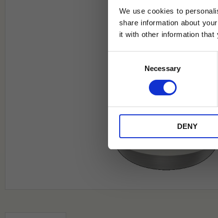
We use cookies to personalis
share information about your
it with other information tha
Jag samtycker till Tehuset Javas vil
Consent
REGI
Necessary
Selection
* Rabatten gäller endast online på Te
på ordinarie priser och kan ej kombi
DENY