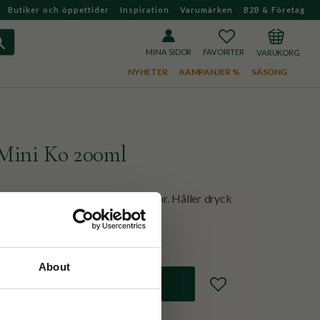
Butiker och öppettider
Inspiration
Varumärken
B2B & Företag
FAVORITER
KUNDVAGN
MINA SIDOR
NYHETER
KAMPANJER %
SÄSONG
 Mini Ko 200ml
 läcksäkert lock och silikonsugrör. Håller dryck
 är perfekt att ha med överallt!
About
Lägg till i favoriter