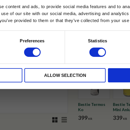
e content and ads, to provide social media features and to anal
✓ Fri frakt över 399 kr
 use of our site with our social media, advertising and analyt
✓ Betala direkt eller inom 
t you’ve provided to them or that they’ve collected from your use 
lkor.
Läs mer
STRERA
✓ Gratis teprov i varje best
Preferences
Statistics
Visa alla produkter från Puram
husetjava.se. Rabatten fungerar endast
neras med andra erbjudanden.
ALLOW SELECTION
Bestie Termos
Bestie T
Ko
Mini Ank
399
339
Rutnätsvy
Listvy
KR
KR