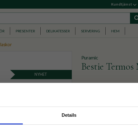
Kundtjänst
HÖR
PRESENTER
DELIKATESSER
SERVERING
HEM
laskor
Puramic
Bestie Termos
NYHET
Termos i form av en ko, med
kall eller varm i timmar och
339
KR
nyhetsbrev
Details
p på nätet och ta del av