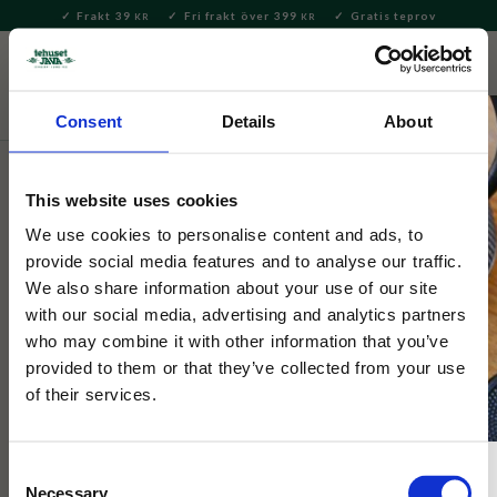
Frakt 39
Fri frakt över 399
Gratis teprov
KR
KR
Meny
FAVORITE
KUNDV
close
Consent
Details
About
Servering & Dukning
Muggar & Koppar
Termosmuggar
och flaskor
This website uses cookies
Puramic
We use cookies to personalise content and ads, to
Bestie Termos Anka
provide social media features and to analyse our traffic.
We also share information about your use of our site
with our social media, advertising and analytics partners
​Denna charmiga termos i form av en anka är inte bara söt att se
who may combine it with other information that you’ve
på, den är också praktisk! Läckagesäker och håller drycken kall
provided to them or that they’ve collected from your use
eller varm i timmar.
of their services.
Consent
NYHET
Necessary