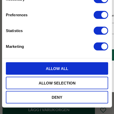
Selection
Prenumerera på vårt nyhetsbrev
Preferences
Få 10% rabatt på ditt första köp på nätet och ta del av erbjudanden året o
Statistics
Jag samtycker till Tehuset Javas villkor.
Läs mer
Marketing
REGISTRERA
* Rabatten gäller endast online på Tehusetjava.se. Rabatten fungerar endast på
ALLOW ALL
ordinarie priser och kan ej kombineras med andra erbjudanden.
ALLOW SELECTION
399
DENY
KR
Lägg till 