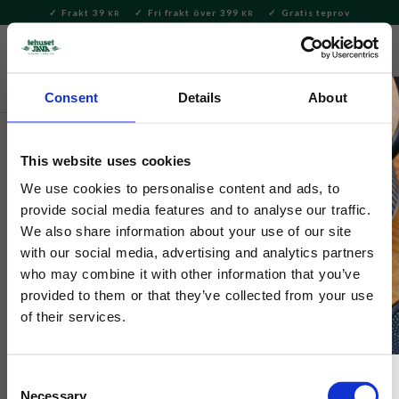
Frakt 39
Fri frakt över 399
Gratis teprov
KR
KR
Meny
FAVORITE
KUNDV
close
Consent
Details
About
Servering & Dukning
Muggar & Koppar
Termosmuggar
och flaskor
This website uses cookies
Puramic
We use cookies to personalise content and ads, to
Bestie Termos Get
provide social media features and to analyse our traffic.
We also share information about your use of our site
with our social media, advertising and analytics partners
Denna charmiga termos i form av en get är inte bara söt att se
who may combine it with other information that you’ve
på, den är också praktisk! Läckagesäker och håller drycken
provided to them or that they’ve collected from your use
kall/varm i timmar.
of their services.
Consent
Necessary