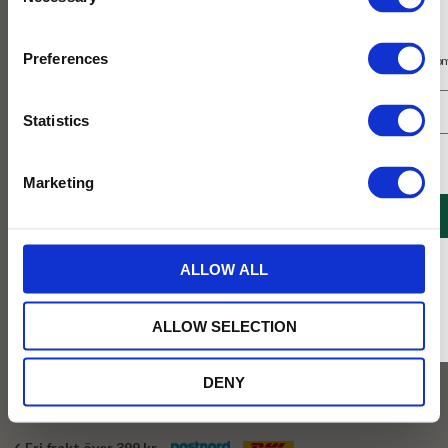
Selection
Prenumerera på vårt nyhetsbrev
Preferences
Få 10% rabatt på ditt första köp på nätet och ta del av erbjudanden året o
Statistics
Jag samtycker till Tehuset Javas villkor.
Läs mer
Marketing
REGISTRERA
399
KR
* Rabatten gäller endast online på Tehusetjava.se. Rabatten fungerar endast på
ALLOW ALL
ordinarie priser och kan ej kombineras med andra erbjudanden.
BEVAKA
ALLOW SELECTION
Lägg till i favoriter
DENY
Tillfälligt slut online
✓ Fri frakt över 399 kr