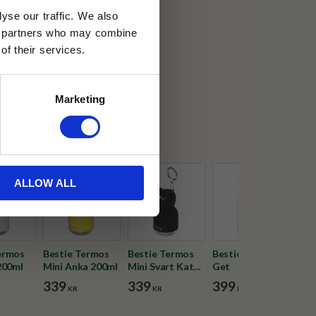
yse our traffic. We also
ics partners who may combine
30 dagar
of their services.
ällning
Marketing
ic
ALLOW ALL
ermos
Bestie Termos
Bestie Termos
Bestie Termos
Bes
200ml
Mini Anka 200ml
Mini Svart Katt
Get
Häs
200ml
339
339
399
39
KR
KR
KR