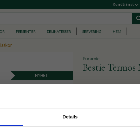
Kundtjänst
HÖR
PRESENTER
DELIKATESSER
SERVERING
HEM
laskor
Puramic
Bestie Termos 
NYHET
Termos i form av en björn, 
dryck kall eller varm i timm
339
KR
nyhetsbrev
Details
p på nätet och ta del av