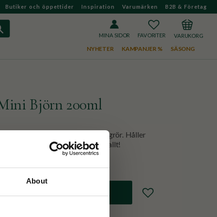
Butiker och öppettider
Inspiration
Varumärken
B2B & Företag
FAVORITER
KUNDVAGN
MINA SIDOR
NYHETER
KAMPANJER %
SÄSONG
Mini Björn 200ml
med läcksäkert lock och silikonsugrör. Håller
ar och är perfekt att ha med överallt!
About
Lägg till i favoriter