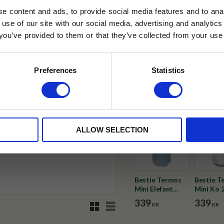
e content and ads, to provide social media features and to anal
✓ Fri frakt över 399 kr
 use of our site with our social media, advertising and analyt
✓ Betala direkt eller inom 
t you’ve provided to them or that they’ve collected from your use 
lkor.
Läs mer
STRERA
✓ Gratis teprov i varje best
Preferences
Statistics
Visa alla produkter från Puram
husetjava.se. Rabatten fungerar endast
neras med andra erbjudanden.
ALLOW SELECTION
Bestie Termos
Bestie T
Mini Elefant
Mini Ko 
200ml
339
339
Rutnätsvy
Listvy
KR
KR