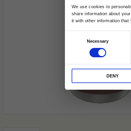
We use cookies to personalis
share information about your
it with other information tha
Jag samtycker till Tehuset Javas vil
Consent
REGI
Necessary
Selection
* Rabatten gäller endast online på Te
på ordinarie priser och kan ej kombi
DENY