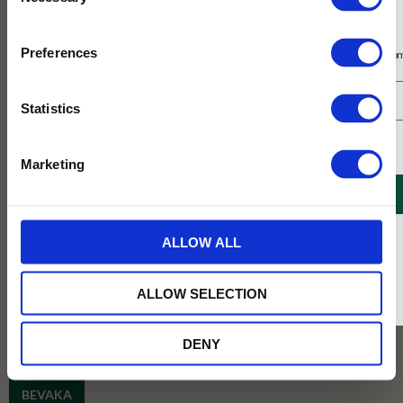
Selection
Prenumerera på vårt nyhetsbrev
Preferences
Få 10% rabatt på ditt första köp på nätet och ta del av erbjudanden året o
SLUTSÅLD
Statistics
Jag samtycker till Tehuset Javas villkor.
Läs mer
Marketing
REGISTRERA
* Rabatten gäller endast online på Tehusetjava.se. Rabatten fungerar endast på
ALLOW ALL
3 för 129kr
ordinarie priser och kan ej kombineras med andra erbjudanden.
ALLOW SELECTION
Köp 3 för 129kr (ord. pris 147kr)
49
DENY
KR
BEVAKA