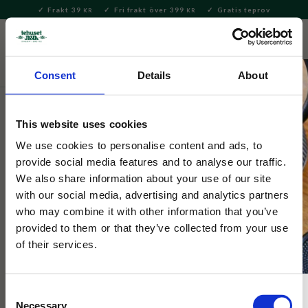
Frakt 39
Fri frakt över 399
Gratis teprov
KR
KR
Meny
FAVORITE
KUNDV
close
Consent
Details
About
Presenter och set
Tevykort
This website uses cookies
Tehuset Java
Tevykort Glad Påsk pojke med ägg
We use cookies to personalise content and ads, to
provide social media features and to analyse our traffic.
We also share information about your use of our site
Skicka varma påskhälsningar med detta söta tevykort!​
with our social media, advertising and analytics partners
who may combine it with other information that you’ve
provided to them or that they’ve collected from your use
of their services.
Consent
Necessary