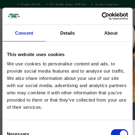
Frakt 39
Fri frakt över 399
Gratis teprov
KR
KR
Meny
FAVORITE
KUNDV
close
Consent
Details
About
Presenter och set
Tevykort
This website uses cookies
Tehuset Java
Tevykort Kram
We use cookies to personalise content and ads, to
provide social media features and to analyse our traffic.
We also share information about your use of our site
Skicka en tehälsning till någon du tycker om!
with our social media, advertising and analytics partners
who may combine it with other information that you’ve
provided to them or that they’ve collected from your use
of their services.
3 FÖR 129KR
Consent
Necessary