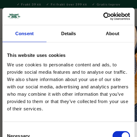
Frakt 39
Fri frakt över 399
Gratis teprov
KR
KR
Meny
FAVORITE
KUNDV
close
Consent
Details
About
Presenter och set
Tevykort
This website uses cookies
Tehuset Java
Tevykort Glad Sommar Jordgubbe
We use cookies to personalise content and ads, to
provide social media features and to analyse our traffic.
We also share information about your use of our site
Skicka en tehälsning till någon du tycker om! ​Tevykortet
with our social media, advertising and analytics partners
innehåller 20g te som räcker till ca 2 tekannor härligt te.
who may combine it with other information that you’ve
provided to them or that they’ve collected from your use
of their services.
3 FÖR 129KR
Consent
Necessary