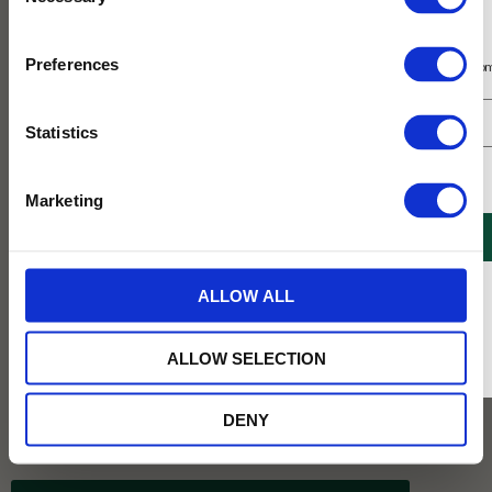
Selection
Prenumerera på vårt nyhetsbrev
Preferences
Få 10% rabatt på ditt första köp på nätet och ta del av erbjudanden året o
Statistics
Jag samtycker till Tehuset Javas villkor.
Läs mer
Marketing
REGISTRERA
* Rabatten gäller endast online på Tehusetjava.se. Rabatten fungerar endast på
ALLOW ALL
ordinarie priser och kan ej kombineras med andra erbjudanden.
3 för 129kr
ALLOW SELECTION
Köp 3 för 129kr (ord. pris 147kr)
DENY
49
KR