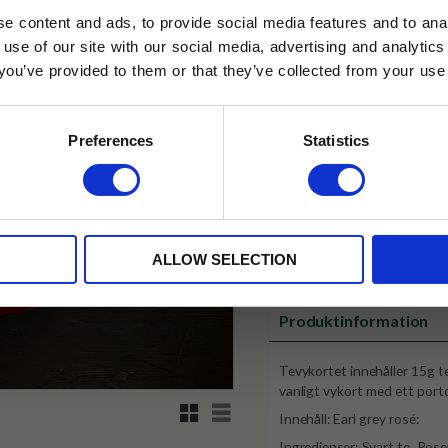
LD
e content and ads, to provide social media features and to anal
Lägg till i favoriter
 use of our site with our social media, advertising and analyt
t you’ve provided to them or that they’ve collected from your use 
lkor.
Läs mer
STRERA
✓ Fri frakt över 399 kr
Preferences
Statistics
✓ Betala direkt eller inom 
husetjava.se. Rabatten fungerar endast
neras med andra erbjudanden.
✓ Gratis teprov i varje best
ALLOW SELECTION
Visa alla produkter från Tehus
Produktinformation
Tevykortet innehåller 15g te
vanligt vykort med ett port
Rutnätsvy
Listvy
Innehåll: Earl grey rosé:
Ingredienser: Svart te, Ro