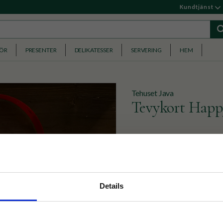
Kundtjänst
HÖR
PRESENTER
DELIKATESSER
SERVERING
HEM
Tehuset Java
Tevykort Happ
Skicka en julig tehälsning 
Köp 3 för 129kr (ord. pr
nyhetsbrev
Details
49
p på nätet och ta del av
KR
BEVAKA