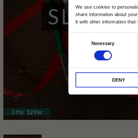
SLUTSÅ
We use cookies to personalis
share information about your
it with other information tha
Jag samtycker till Tehuset Javas vil
Consent
REGI
Necessary
Selection
* Rabatten gäller endast online på Te
på ordinarie priser och kan ej kombi
DENY
3 för 129kr