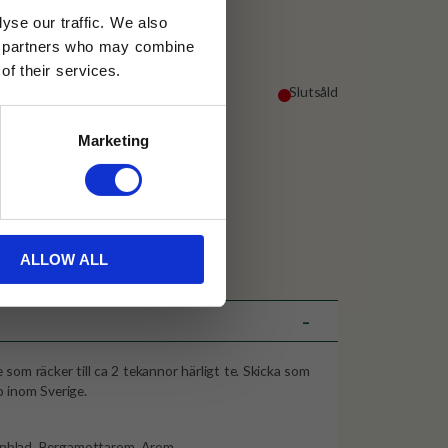
yse our traffic. We also
ics partners who may combine
of their services.
Slutsåld
Marketing
30 dagar
ällning
ALLOW ALL
et Java
 som räcker till ca 2 tekannor härligt te. Skicka som
o inom Sverige.
senblad, Bergamottarom, Arom