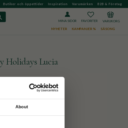
Butiker och öppettider
Inspiration
Varumärken
B2B & Företag
FAVORITER
KUNDVAGN
MINA SIDOR
NYHETER
KAMPANJER %
SÄSONG
y Holidays Lucia
med detta söta tevykort!
is 147kr)
About