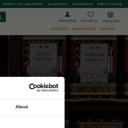
Butiker och öppettider
Inspiration
Varumärken
B2B & Företag
FAVORITER
KUNDVAGN
MINA SIDOR
NYHETER
KAMPANJER %
SÄSONG
About