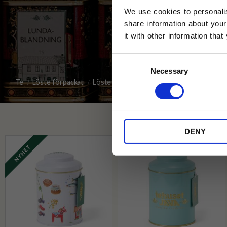
We use cookies to personalis
share information about your
it with other information tha
Jag samtycker till Tehuset Javas vil
Consent
REGI
Necessary
Selection
Te
Löste förpackat
Löste i burk
Tehuset Java löste i burk
* Rabatten gäller endast online på Te
på ordinarie priser och kan ej kombi
DENY
NYHET