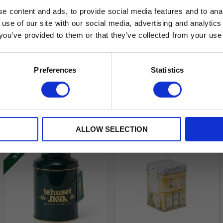
e content and ads, to provide social media features and to anal
 use of our site with our social media, advertising and analyt
t you’ve provided to them or that they’ve collected from your use 
lkor.
Läs mer
STRERA
Preferences
Statistics
husetjava.se. Rabatten fungerar endast
neras med andra erbjudanden.
ALLOW SELECTION
NYHET