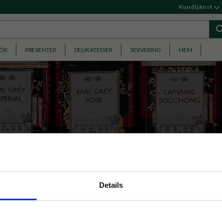
Kundtjänst
HÖR
PRESENTER
DELIKATESSER
SERVERING
HEM
nyhetsbrev
Details
p på nätet och ta del av