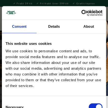
Frakt 39
Fri frakt över 399
Gratis teprov
KR
KR
Meny
FAVORITE
KUNDV
close
Consent
Details
About
This website uses cookies
We use cookies to personalise content and ads, to
provide social media features and to analyse our traffic.
We also share information about your use of our site
with our social media, advertising and analytics partners
who may combine it with other information that you’ve
provided to them or that they’ve collected from your use
of their services.
Consent
Necessary