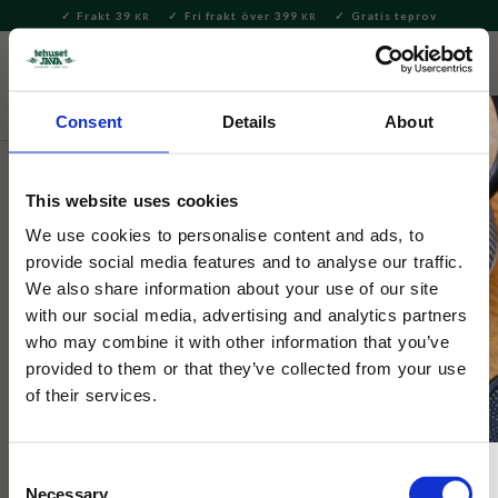
Frakt 39
Fri frakt över 399
Gratis teprov
KR
KR
Meny
FAVORITE
KUNDV
close
Consent
Details
About
Te
Löste
Svart te
Svart te – smaksatt
This website uses cookies
Tehuset Java
Fredagsmys Svart te burk 100g
We use cookies to personalise content and ads, to
provide social media features and to analyse our traffic.
We also share information about your use of our site
En härligt fruktig blandning att njuta av närsomhelst, instant
with our social media, advertising and analytics partners
fredagsfeeling från tekoppen!
who may combine it with other information that you’ve
provided to them or that they’ve collected from your use
of their services.
Consent
Necessary